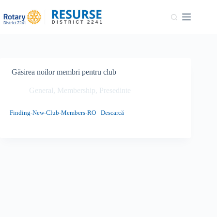
Sari
la
conținut
Găsirea noilor membri pentru club
General
,
Membership
,
Presedinte
Finding-New-Club-Members-RO
Descarcă