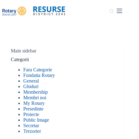
Sari
la
conținut
Main sidebar
Categorii
Fara Categorie
Fundatia Rotary
General
Ghiduri
Membership
Membri noi
My Rotary
Presedinte
Proiecte
Public Image
Secretar
Trezorier