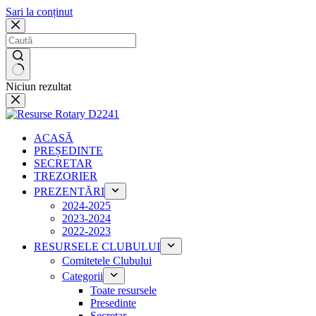
Sari la conținut
Niciun rezultat
ACASĂ
PREȘEDINTE
SECRETAR
TREZORIER
PREZENTĂRI
2024-2025
2023-2024
2022-2023
RESURSELE CLUBULUI
Comitetele Clubului
Categorii
Toate resursele
Presedinte
Secretar