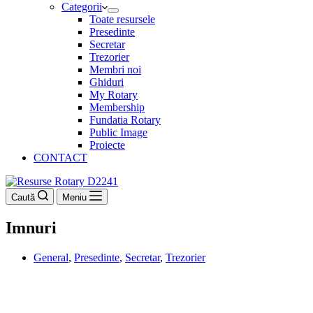
Categorii
Toate resursele
Presedinte
Secretar
Trezorier
Membri noi
Ghiduri
My Rotary
Membership
Fundatia Rotary
Public Image
Proiecte
CONTACT
Caută
Meniu
Imnuri
General
,
Presedinte
,
Secretar
,
Trezorier